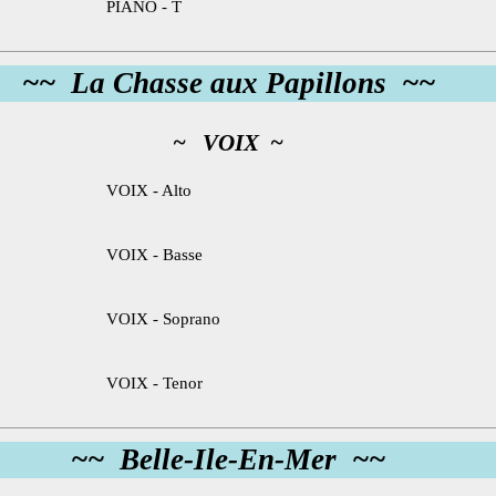
PIANO - T
~~ La Chasse aux Papillons ~~
~ VOIX ~
VOIX - Alto
VOIX - Basse
VOIX - Soprano
VOIX - Tenor
~~ Belle-Ile-En-Mer ~~