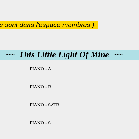
ns sont dans l'espace membres )
~~ This Little Light Of Mine ~~
PIANO - A
PIANO - B
PIANO - SATB
PIANO - S