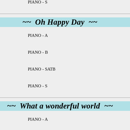
PIANO - S
~~ Oh Happy Day ~~
PIANO - A
PIANO - B
PIANO - SATB
PIANO - S
~~ What a wonderful world ~~
PIANO - A