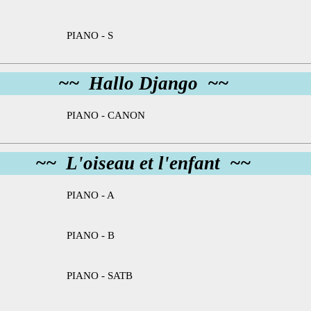
PIANO - S
~~ Hallo Django ~~
PIANO - CANON
~~ L'oiseau et l'enfant ~~
PIANO - A
PIANO - B
PIANO - SATB