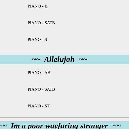
PIANO - B
PIANO - SATB
PIANO - S
~~ Allelujah ~~
PIANO - AB
PIANO - SATB
PIANO - ST
~~ Im a poor wayfaring stranger ~~