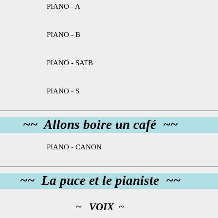
PIANO - A
PIANO - B
PIANO - SATB
PIANO - S
~~ Allons boire un café ~~
PIANO - CANON
~~ La puce et le pianiste ~~
~ VOIX ~