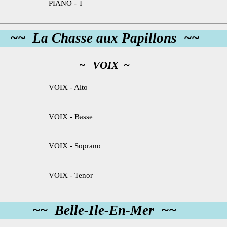
PIANO - T
~~ La Chasse aux Papillons ~~
~ VOIX ~
VOIX - Alto
VOIX - Basse
VOIX - Soprano
VOIX - Tenor
~~ Belle-Ile-En-Mer ~~