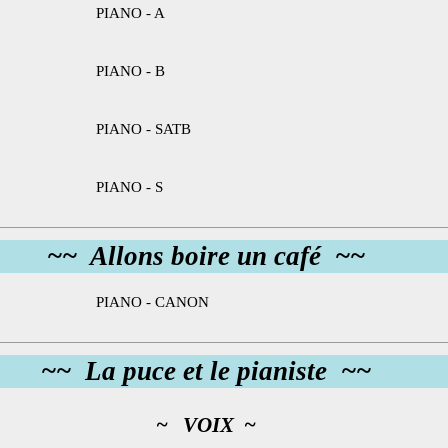
PIANO - A
PIANO - B
PIANO - SATB
PIANO - S
~~ Allons boire un café ~~
PIANO - CANON
~~ La puce et le pianiste ~~
~ VOIX ~