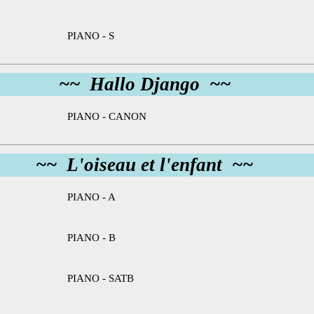
PIANO - S
~~ Hallo Django ~~
PIANO - CANON
~~ L'oiseau et l'enfant ~~
PIANO - A
PIANO - B
PIANO - SATB