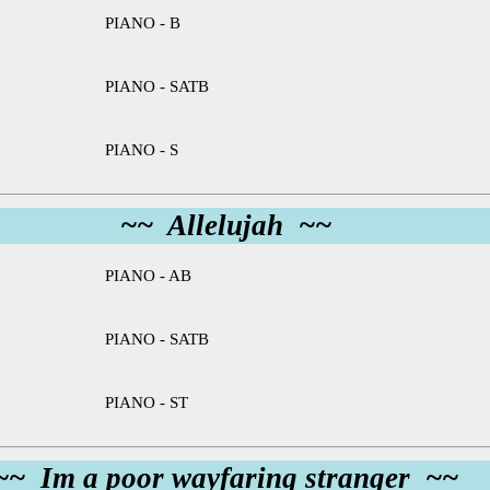
PIANO - B
PIANO - SATB
PIANO - S
~~ Allelujah ~~
PIANO - AB
PIANO - SATB
PIANO - ST
~~ Im a poor wayfaring stranger ~~