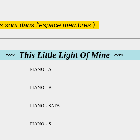
ns sont dans l'espace membres )
~~ This Little Light Of Mine ~~
PIANO - A
PIANO - B
PIANO - SATB
PIANO - S