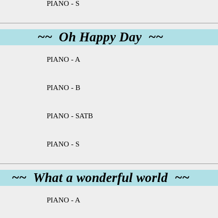
PIANO - S
~~ Oh Happy Day ~~
PIANO - A
PIANO - B
PIANO - SATB
PIANO - S
~~ What a wonderful world ~~
PIANO - A