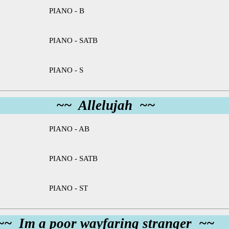
PIANO - B
PIANO - SATB
PIANO - S
~~ Allelujah ~~
PIANO - AB
PIANO - SATB
PIANO - ST
~~ Im a poor wayfaring stranger ~~