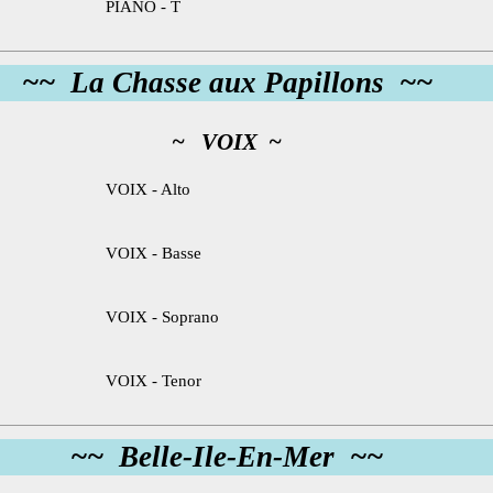
PIANO - T
~~ La Chasse aux Papillons ~~
~ VOIX ~
VOIX - Alto
VOIX - Basse
VOIX - Soprano
VOIX - Tenor
~~ Belle-Ile-En-Mer ~~