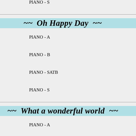
PIANO - S
~~ Oh Happy Day ~~
PIANO - A
PIANO - B
PIANO - SATB
PIANO - S
~~ What a wonderful world ~~
PIANO - A