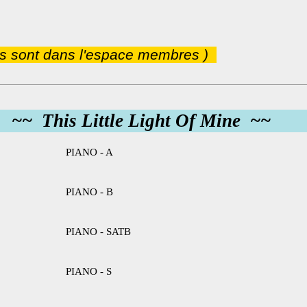
ns sont dans l'espace membres )
~~ This Little Light Of Mine ~~
PIANO - A
PIANO - B
PIANO - SATB
PIANO - S