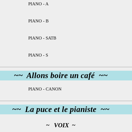
PIANO - A
PIANO - B
PIANO - SATB
PIANO - S
~~ Allons boire un café ~~
PIANO - CANON
~~ La puce et le pianiste ~~
~ VOIX ~