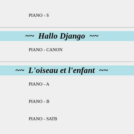
PIANO - S
~~ Hallo Django ~~
PIANO - CANON
~~ L'oiseau et l'enfant ~~
PIANO - A
PIANO - B
PIANO - SATB